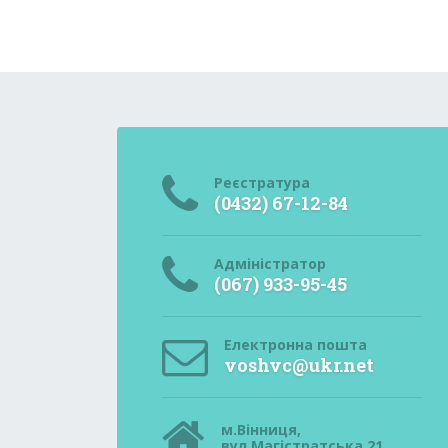
Реєстратура
(0432) 67-12-84
Адміністратор
(067) 933-95-45
Електронна пошта
voshvc@ukr.net
м.Вінниця,
вул.Магістратська,21