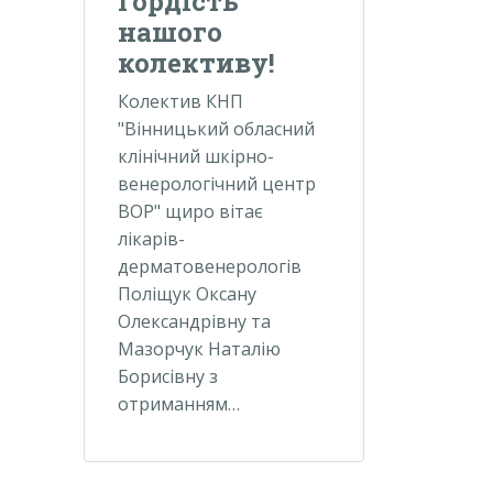
Гордість
нашого
колективу!
Колектив КНП
"Вінницький обласний
клінічний шкірно-
венерологічний центр
ВОР" щиро вітає
лікарів-
дерматовенерологів
Поліщук Оксану
Олександрівну та
Мазорчук Наталію
Борисівну з
отриманням…