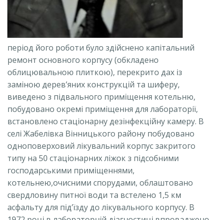
період його роботи було здійснено капітальний
ремонт основного корпусу (обкладено
облицювальною плиткою), перекрито дах із
заміною дерев’яних конструкцій та шиферу,
виведено з підвального приміщення котельню,
побудовано окремі приміщення для лабораторії,
встановлено стаціонарну дезінфекційну камеру. В
селі Жабелівка Вінницького району побудовано
одноповерховий лікувальний корпус закритого
типу на 50 стаціонарних ліжок з підсобними
господарськими приміщеннями,
котельнею,очисними спорудами, облаштовано
свердловину питної води та встелено 1,5 км
асфальту для під’їзду до лікувального корпусу. В
1972 році в лабораторній діагностиці впроваджено