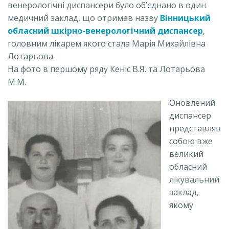
венерологічні диспансери було об’єднано в один
медичний заклад, що отримав назву
Вінницький
обласний шкірно-венерологічний диспансер
,
головним лікарем якого стала Марія Михайлівна
Лотарьова.
На фото в першому ряду Кеніс В.Я. та Лотарьова
М.М.
Оновлений
диспансер
представляв
собою вже
великий
обласний
лікувальний
заклад,
якому