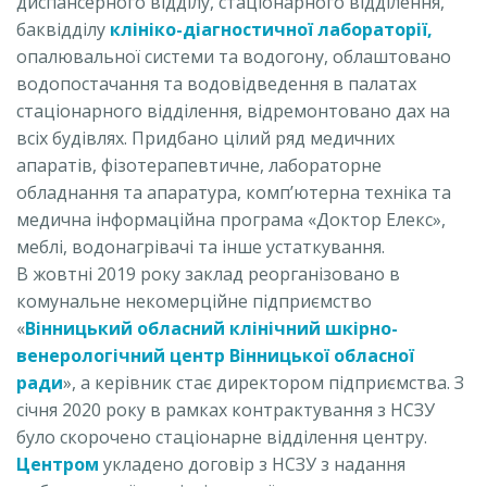
диспансерного відділу, стаціонарного відділення,
баквідділу
клініко-діагностичної лабораторії,
опалювальної системи та водогону, облаштовано
водопостачання та водовідведення в палатах
стаціонарного відділення, відремонтовано дах на
всіх будівлях. Придбано цілий ряд медичних
апаратів, фізотерапевтичне, лабораторне
обладнання та апаратура, комп’ютерна техніка та
медична інформаційна програма «Доктор Елекс»,
меблі, водонагрівачі та інше устаткування.
В жовтні 2019 року заклад реорганізовано в
комунальне некомерційне підприємство
«
Вінницький обласний клінічний шкірно-
венерологічний центр Вінницької обласної
ради
», а керівник стає директором підприємства. З
січня 2020 року в рамках контрактування з НСЗУ
було скорочено стаціонарне відділення центру.
Центром
укладено договір з НСЗУ з надання