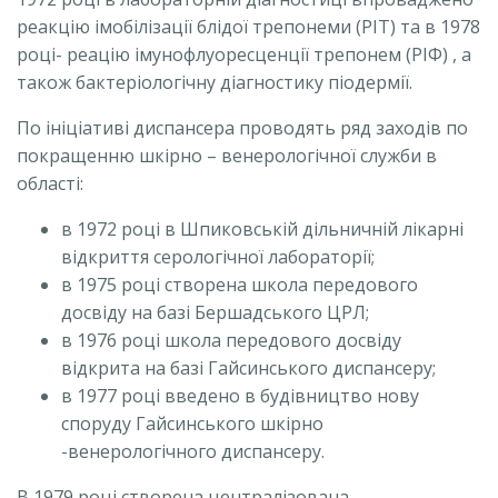
реакцію імобілізації блідої трепонеми (РІТ) та в 1978
році- реацію імунофлуоресценції трепонем (РІФ) , а
також бактеріологічну діагностику піодермії.
По ініціативі диспансера проводять ряд заходів по
покращенню шкірно – венерологічної служби в
області:
в 1972 році в Шпиковській дільничній лікарні
відкриття серологічної лабораторії;
в 1975 році створена школа передового
досвіду на базі Бершадського ЦРЛ;
в 1976 році школа передового досвіду
відкрита на базі Гайсинського диспансеру;
в 1977 році введено в будівництво нову
споруду Гайсинського шкірно
-венерологічного диспансеру.
В 1979 році створена централізована