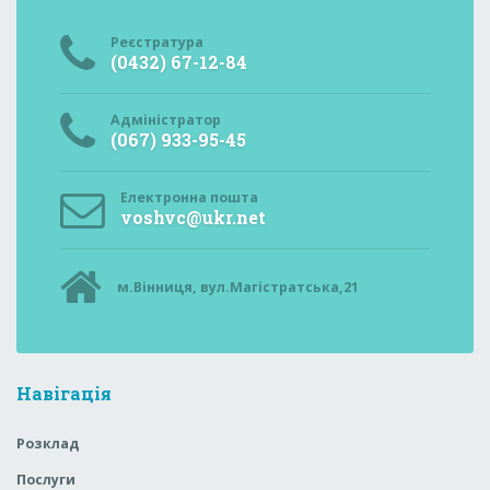
Реєстратура
(0432) 67-12-84
Адміністратор
(067) 933-95-45
Електронна пошта
voshvc@ukr.net
м.Вінниця, вул.Магістратська,21
Навігація
Розклад
Послуги