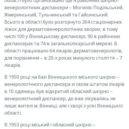
області було організовано ще 4 районних шкірно-
венерологічних диспансери – Могилів-Подільський,
Жмеринський, Тульчинський та Гайсинський.
Всього в області було розгорнуто 264 стаціонарних
ліжок для дерматовенерологічних хворих, в тому
числі 100 у Вінницькому диспансері, 90 в районних
диспансерах та 74 в загальнолікарській мережі. В
області працювало 64 лікарів-дерматовенерологів,
для порівняння – в 20-х роках минулого століття – 7
лікарів.
В 1950 році на базі Вінницького міського шкірно –
венерологічного диспансера зі своїм штатом лікарів
в 10 одиниць був відкритий обласний шкірно –
венерологічний диспансер, де вже лікувались не
лише жителі м. Вінниці, але і хворі з усієї Вінницької
області.
В 1953 році міський і обласний шкірно –