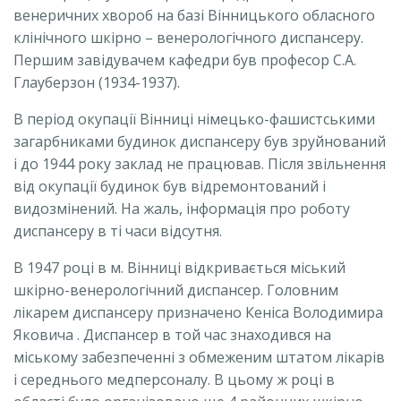
венеричних хвороб на базі Вінницького обласного
клінічного шкірно – венерологічного диспансеру.
Першим завідувачем кафедри був професор С.А.
Глауберзон (1934-1937).
В період окупації Вінниці німецько-фашистськими
загарбниками будинок диспансеру був зруйнований
і до 1944 року заклад не працював. Після звільнення
від окупації будинок був відремонтований і
видозмінений. На жаль, інформація про роботу
диспансеру в ті часи відсутня.
В 1947 році в м. Вінниці відкривається міський
шкірно-венерологічний диспансер. Головним
лікарем диспансеру призначено Кеніса Володимира
Яковича . Диспансер в той час знаходився на
міському забезпеченні з обмеженим штатом лікарів
і середнього медперсоналу. В цьому ж році в