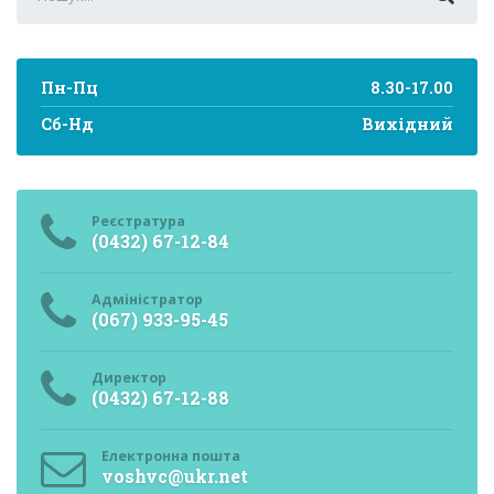
for:
Пн-Пц
8.30-17.00
Сб-Нд
Вихідний
Реєстратура
(0432) 67-12-84
Адміністратор
(067) 933-95-45
Директор
(0432) 67-12-88
Електронна пошта
voshvc@ukr.net