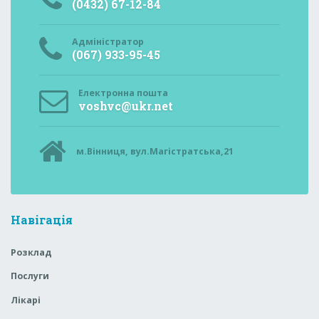
(0432) 67-12-84
Адміністратор
(067) 933-95-45
Електронна пошта
voshvc@ukr.net
м.Вінниця, вул.Магістратська,21
Навігація
Розклад
Послуги
Лікарі