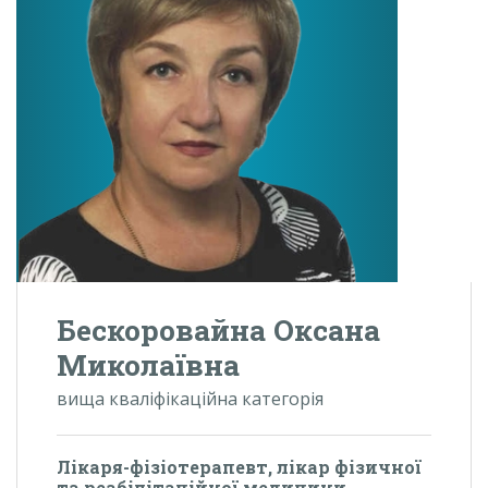
Беcкоровайна Оксана
Миколаївна
вища кваліфікаційна категорія
Лікаря-фізіотерапевт, лікар фізичної
та реабілітаційної медицини