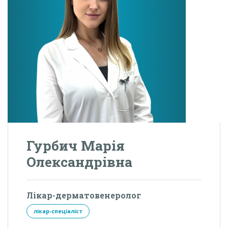
Гурбич Марія
Олександрівна
Лікар-дерматовенеролог
лікар-спеціаліст