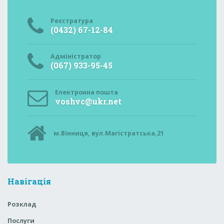
Реєстратура
(0432) 67-12-84
Адміністратор
(067) 933-95-45
Електронна пошта
voshvc@ukr.net
м.Вінниця, вул.Магістратська,21
Навігація
Розклад
Послуги