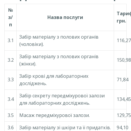
№
Тари
з/
Назва послуги
грн.
п
Забір матеріалу з полових органів
3.1
116,27
(чоловіки).
Забір матеріалу з полових органів
3.2
150,98
(жінки).
Забір крові для лабораторних
3.3
71,84
досліджень.
Забір секрету передміхурової залози
3.4
134,45
для лабораторних досліджень.
3.5
Масаж передміхурової залози.
129,75
3.6
Забір матеріалу зі шкіри та її придатків.
94,10