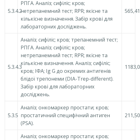
РПГА. Аналіз; сифіліс; кров;
5.3.4.2
нетрепанемний тест; RPR; якісне та
565,41
кількісне визначення. Забір крові для
лабораторних досліджень.
Аналіз; сифіліс; кров; трепанемний тест;
РПГА. Аналіз; сифіліс; кров;
нетрепанемний тест; RPR; якісне та
кількісне визначення. Аналіз; сифіліс;
5.3.4.3
1183,
кров; ІФА; Ig G до окремих антигенів
блідої трепонеми (DIA-Trep-different).
Забір крові для лабораторних
досліджень.
Аналіз; онкомаркер простати; кров;
5.3.5
простатичний специфічний антиген
211,50
(PSA).
Аналіз; онкомаркер простати; кров;