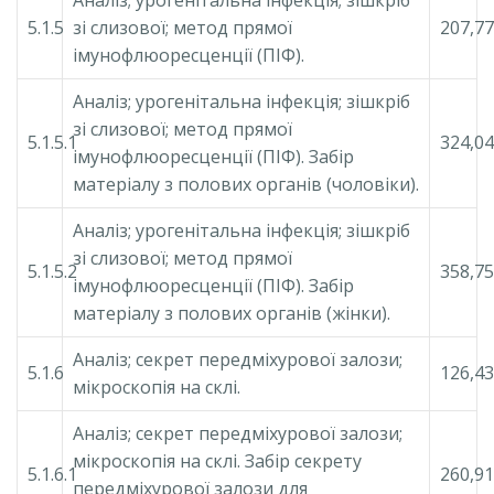
Аналіз; урогенітальна інфекція; зішкріб
5.1.5
зі слизової; метод прямої
207,77
імунофлюоресценції (ПІФ).
Аналіз; урогенітальна інфекція; зішкріб
зі слизової; метод прямої
5.1.5.1
324,04
імунофлюоресценції (ПІФ). Забір
матеріалу з полових органів (чоловіки).
Аналіз; урогенітальна інфекція; зішкріб
зі слизової; метод прямої
5.1.5.2
358,75
імунофлюоресценції (ПІФ). Забір
матеріалу з полових органів (жінки).
Аналіз; секрет передміхурової залози;
5.1.6
126,43
мікроскопія на склі.
Аналіз; секрет передміхурової залози;
мікроскопія на склі. Забір секрету
5.1.6.1
260,91
передміхурової залози для