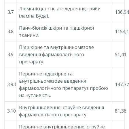
Люмвнісцентне дослідження; гриби
3.7
136,94
(лампа Вуда).
Панч-біопсія шкіри та підшкірної
3.8
1154,
тканини.
Підшкірне та внутрішньомязове
3.9
введення фармакологічного
51,41
препарату.
Первинне підшкірне та
внутрішньомязове введення
3.9.1
147,77
фармакологічного препаратуз пробою
на чутливість.
Внутрішньовенне, струйне введення
3.10
81,36
фармакологічного препарату.
Первинне внутрішньовенне, струйне