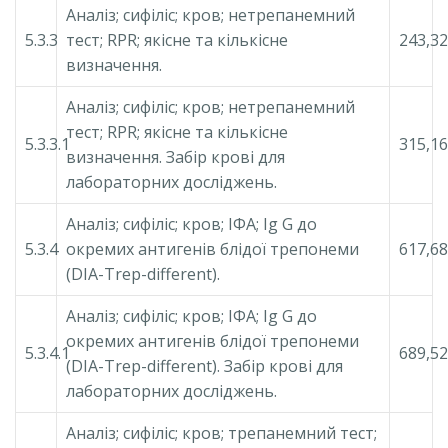
Аналіз; сифіліс; кров; нетрепанемний
5.3.3
тест; RPR; якісне та кількісне
243,32
визначення.
Аналіз; сифіліс; кров; нетрепанемний
тест; RPR; якісне та кількісне
5.3.3.1
315,16
визначення. Забір крові для
лабораторних досліджень.
Аналіз; сифіліс; кров; ІФА; Ig G до
5.3.4
окремих антигенів блідої трепонеми
617,68
(DIA-Trep-different).
Аналіз; сифіліс; кров; ІФА; Ig G до
окремих антигенів блідої трепонеми
5.3.4.1
689,52
(DIA-Trep-different). Забір крові для
лабораторних досліджень.
Аналіз; сифіліс; кров; трепанемний тест;