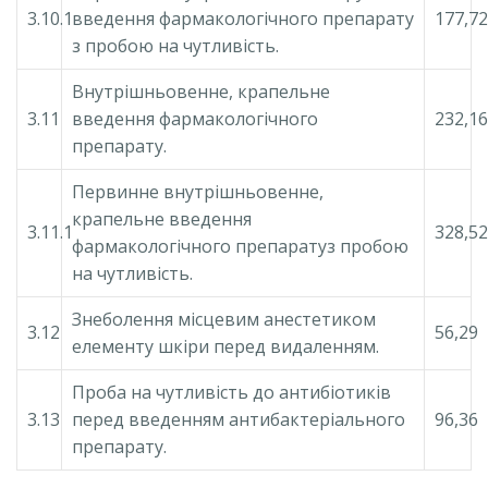
3.10.1
введення фармакологічного препарату
177,72
з пробою на чутливість.
Внутрішньовенне, крапельне
3.11
введення фармакологічного
232,16
препарату.
Первинне внутрішньовенне,
крапельне введення
3.11.1
328,52
фармакологічного препаратуз пробою
на чутливість.
Знеболення місцевим анестетиком
3.12
56,29
елементу шкіри перед видаленням.
Проба на чутливість до антибіотиків
3.13
перед введенням антибактеріального
96,36
препарату.