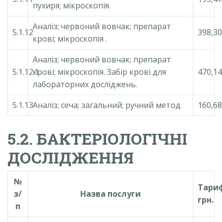
пухиря; мікроскопія.
Аналіз; червоний вовчак; препарат
5.1.12
398,30
крові; мікроскопія .
Аналіз; червоний вовчак; препарат
5.1.12.1
крові; мікроскопія. Забір крові для
470,14
лабораторних досліджень.
5.1.13
Аналіз; сеча; загальний; ручний метод.
160,68
5.2. БАКТЕРІОЛОГІЧНІ
ДОСЛІДЖЕННЯ
№
Тари
з/
Назва послуги
грн.
п