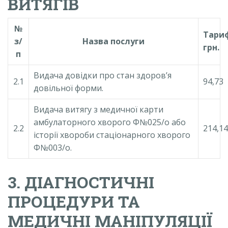
ВИТЯГІВ
№
Тари
з/
Назва послуги
грн.
п
Видача довідки про стан здоров’я
2.1
94,73
довільної форми.
Видача витягу з медичної карти
амбулаторного хворого Ф№025/о або
2.2
214,14
історії хвороби стаціонарного хворого
Ф№003/о.
3. ДІАГНОСТИЧНІ
ПРОЦЕДУРИ ТА
МЕДИЧНІ МАНІПУЛЯЦІЇ