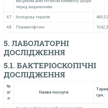
місцевим анестетиком елементу шкіри
перед видаленням.
4.7
Холодова терапія.
400,52
4.8
Плазмоліфтинг.
1042,
5. ЛАБОЛАТОРНІ
ДОСЛІДЖЕННЯ
5.1. БАКТЕРІОСКОПІЧНІ
ДОСЛІДЖЕННЯ
№
Тари
з/
Назва послуги
грн.
п