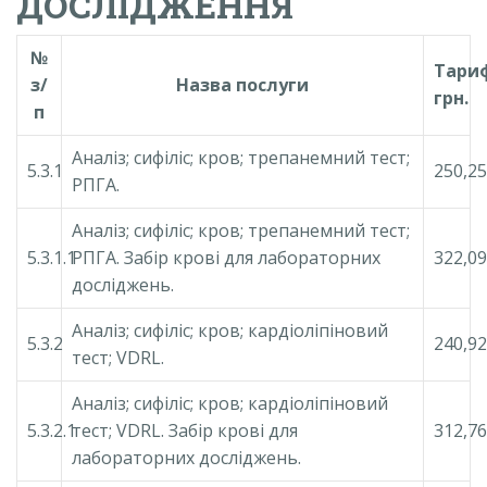
ДОСЛІДЖЕННЯ
№
Тари
з/
Назва послуги
грн.
п
Аналіз; сифіліс; кров; трепанемний тест;
5.3.1
250,25
РПГА.
Аналіз; сифіліс; кров; трепанемний тест;
5.3.1.1
РПГА. Забір крові для лабораторних
322,09
досліджень.
Аналіз; сифіліс; кров; кардіоліпіновий
5.3.2
240,92
тест; VDRL.
Аналіз; сифіліс; кров; кардіоліпіновий
5.3.2.1
тест; VDRL. Забір крові для
312,76
лабораторних досліджень.