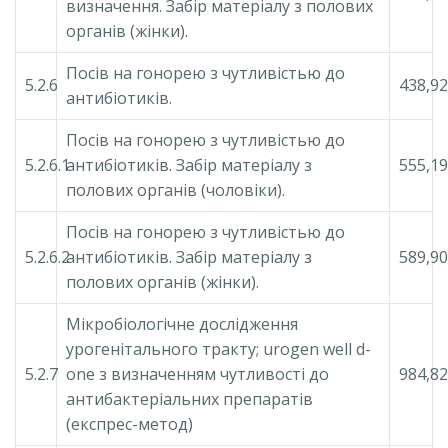
визначення. Забір матеріалу з полових
органів (жінки).
Посів на гонорею з чутливістью до
5.2.6
438,92
антибіотиків.
Посів на гонорею з чутливістью до
5.2.6.1
антибіотиків. Забір матеріалу з
555,19
полових органів (чоловіки).
Посів на гонорею з чутливістью до
5.2.6.2
антибіотиків. Забір матеріалу з
589,90
полових органів (жінки).
Мікробіологічне дослідження
урогенітального тракту; urogen well d-
5.2.7
one з визначенням чутливості до
984,82
антибактеріальних препаратів
(експрес-метод)