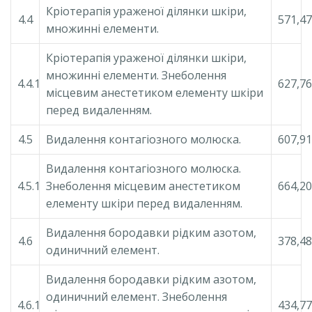
Кріотерапія ураженої ділянки шкіри,
4.4
571,47
множинні елементи.
Кріотерапія ураженої ділянки шкіри,
множинні елементи. Знеболення
4.4.1
627,76
місцевим анестетиком елементу шкіри
перед видаленням.
4.5
Видалення контагіозного молюска.
607,91
Видалення контагіозного молюска.
4.5.1
Знеболення місцевим анестетиком
664,20
елементу шкіри перед видаленням.
Видалення бородавки рідким азотом,
4.6
378,48
одиничний елемент.
Видалення бородавки рідким азотом,
одиничний елемент. Знеболення
4.6.1
434,77