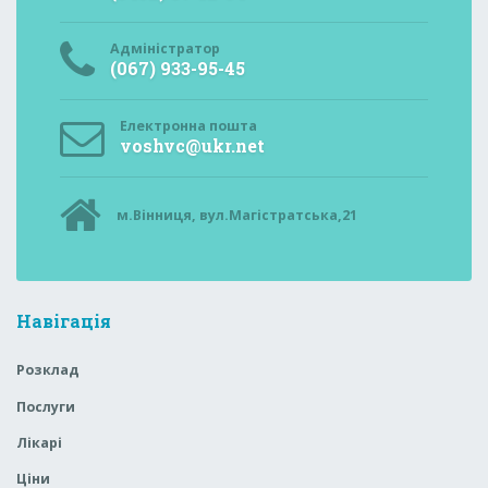
Адміністратор
(067) 933-95-45
Електронна пошта
voshvc@ukr.net
м.Вінниця, вул.Магістратська,21
Навігація
Розклад
Послуги
Лікарі
Ціни