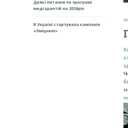
Деякі питання по програмі
медгарантій на 2026рік
Н
В Україні стартувала кампанія
«Зміцнені»
К
к
щ
Ч
б
м
н