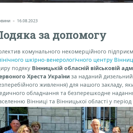
овини
16.08.2023
Подяка за допомогу
олектив комунального некомерційного підприєм
лінічного шкірно-венерологічного центру Вінниц
иру подяку
Вінницькій обласній військовій адмі
ервоного Хреста України
за наданий дизельний
езперебійного живлення) для нашого закладу, як
едичного обладнання та безперешкодне надання
аселенню Вінниці та Вінницької області у період