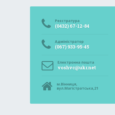
Реєстратура
(0432) 67-12-84
Адміністратор
(067) 933-95-45
Електронна пошта
voshvc@ukr.net
м.Вінниця,
вул.Магістратська,21