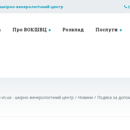
 шкірно-венерологічний центр
(
а
Про ВОКШВЦ
Розклад
Послуги
.vn.ua - шкірно-венерологічний центр
Новини
Подяка за допо