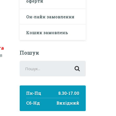
оферти
Он-лайн замовлення
Кошик замовлень
га
Пошук
ня
Search
for:
Пн-Пц
8.30-17.00
Сб-Нд
Вихідний