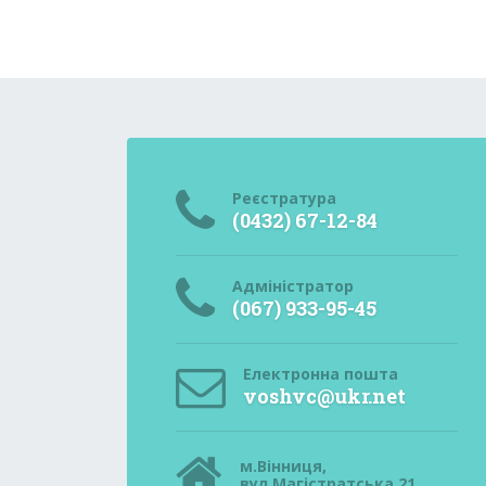
Реєстратура
(0432) 67-12-84
Адміністратор
(067) 933-95-45
Електронна пошта
voshvc@ukr.net
м.Вінниця,
вул.Магістратська,21