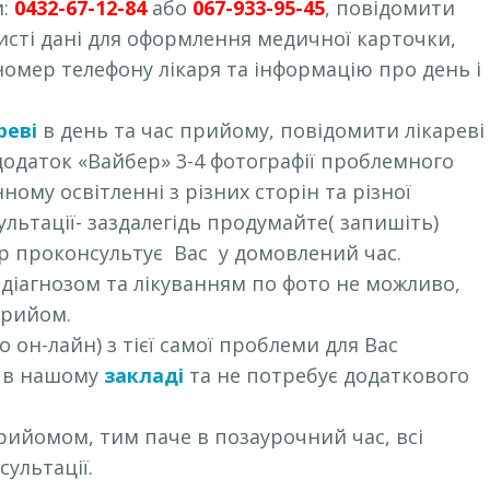
и:
0432-67-12-84
або
067-933-95-45
, повідомити
исті дані для оформлення медичної карточки,
омер телефону лікаря та інформацію про день і
реві
в день та час прийому, повідомити лікареві
 додаток «Вайбер» 3-4 фотографії проблемного
ному освітленні з різних сторін та різної
ультації- заздалегідь продумайте( запишіть)
ар проконсультує Вас у домовлений час.
 діагнозом та лікуванням по фото не можливо,
прийом.
 он-лайн) з тієї самої проблеми для Вас
я в нашому
закладі
та не потребує додаткового
рийомом, тим паче в позаурочний час, всі
сультації.