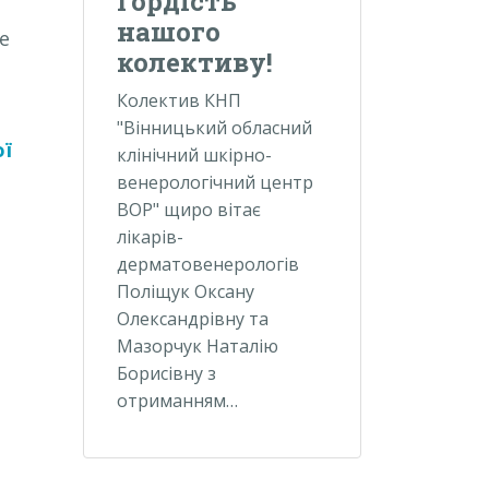
Гордість
нашого
е
колективу!
Колектив КНП
"Вінницький обласний
ої
клінічний шкірно-
венерологічний центр
ВОР" щиро вітає
лікарів-
дерматовенерологів
Поліщук Оксану
Олександрівну та
Мазорчук Наталію
Борисівну з
отриманням…