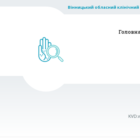
Вінницький обласний клінічний
Головн
KVD.v