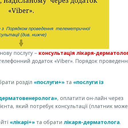
нову послугу –
консультація лікаря-дерматоло
 телефонний додаток «Viber». Порядок проведен
обрати розділ
«послуги+»
та
«послуги із
-дерматовенеролога»
, оплатити он-лайн через
єнта, який потребує консультації (платник може
айті
«лікарі+»
та обрати
лікаря-дерматолога
.