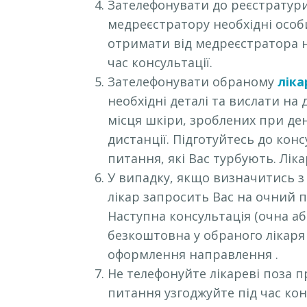
Зателефонувати до реєстратур
медреєстратору необхідні особ
отримати від медреєстратора н
час консультації.
Зателефонувати обраному
ліка
необхідні деталі та вислати на
місця шкіри, зроблених при ден
дистанції. Підготуйтесь до конс
питання, які Вас турбують. Лік
У випадку, якщо визначитись з
лікар запросить Вас на очний 
Наступна консультація (очна або
безкоштовна у обраного лікар
оформлення направлення .
Не телефонуйте лікареві поза п
питання узгоджуйте під час кон