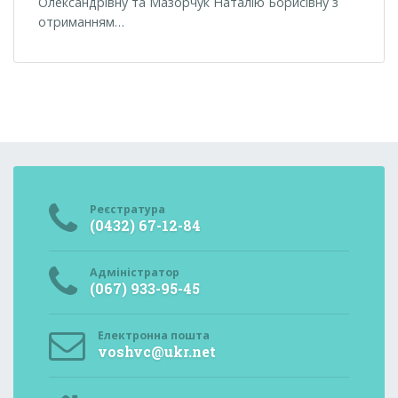
Олександрівну та Мазорчук Наталію Борисівну з
отриманням…
Реєстратура
(0432) 67-12-84
Адміністратор
(067) 933-95-45
Електронна пошта
voshvc@ukr.net