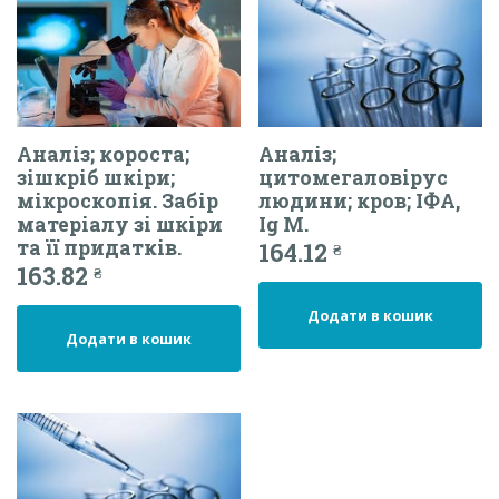
Аналіз; короста;
Аналіз;
зішкріб шкіри;
цитомегаловірус
мікроскопія. Забір
людини; кров; ІФА,
матеріалу зі шкіри
Ig М.
та її придатків.
164.12
₴
163.82
₴
Додати в кошик
Додати в кошик