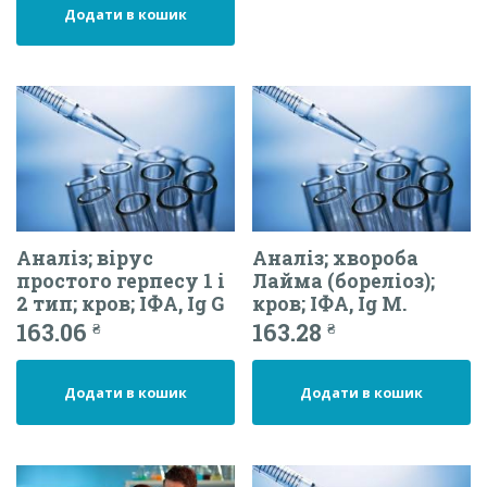
Додати в кошик
Аналіз; вірус
Аналіз; хвороба
простого герпесу 1 і
Лайма (бореліоз);
2 тип; кров; ІФА, Ig G
кров; ІФА, Ig М.
163.06
163.28
₴
₴
Додати в кошик
Додати в кошик