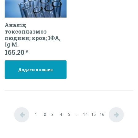
Аналіз;
токсоплазмоз
людини; кров; ІФА,
Ig М.
165.20
₴
Додати в кошик
←
→
1
2
3
4
5
…
14
15
16