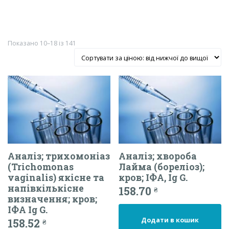
Сортування
Показано 10–18 із 141
за
ціною:
від
найнижчої
до
найвищої
Аналіз; трихомоніаз
Аналіз; хвороба
(Trichomonas
Лайма (бореліоз);
vaginalis) якісне та
кров; ІФА, Ig G.
напівкількісне
158.70
₴
визначення; кров;
ІФА Ig G.
Додати в кошик
158.52
₴