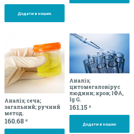
Додати в кошик
Аналіз;
цитомегаловірус
людини; кров; ІФА,
Ig G.
Аналіз; сеча;
161.15
загальний; ручний
₴
метод.
160.68
₴
Додати в кошик