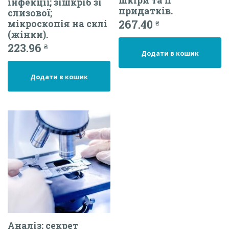
шкіри та її
інфекції; зішкріб зі
придатків.
слизової;
267.40
мікроскопія на склі
₴
(жінки).
223.96
₴
Додати в кошик
Додати в кошик
Аналіз; секрет