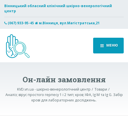
Вінницький обласний клінічний шкірно-венерологічний
центр
(067) 933-95-45
м.Вінниця, вул.Магістратська,21
МЕНЮ
Он-лайн замовлення
KVD.vn.ua - шкірно-венерологічний центр
Товари
Аналіз; вірус простого герпесу 1 і 2 тип; кров; ІФА, Ig М та Ig G. Забір
крові для лабораторних досліджень.