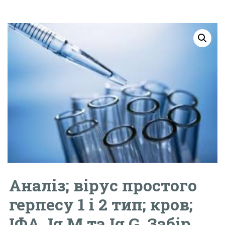
Аналіз; вірус простого
герпесу 1 і 2 тип; кров;
ІФА, Ig М та Ig G. Забір