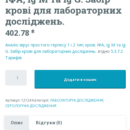
крові для лабораторних
досліджень.
402.78
₴
Аналіз; вірус простого герпесу 1 і 2 тип; кров; ІФА, Ig М та Ig
G. Забір крові для лабораторних досліджень.
згідно
5.3.7.2
Тарифів
Аналіз;
вірус
Додати в кошик
простого
герпесу
1
і
Артикул:
12124
Категорії:
ЛАБОЛАТОРНІ ДОСЛІДЖЕННЯ
,
2
СЕРОЛОГІЧНІ ДОСЛІДЖЕННЯ
тип;
кров;
ІФА,
Опис
Відгуки (0)
Ig