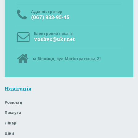
Адміністратор
(067) 933-95-45
Електронна пошта
voshvc@ukr.net
м.Вінниця, вул.Магістратська,21
Навігація
Розклад
Послуги
Лікарі
Ціни