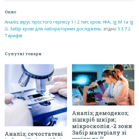
М
та
Опис
Ig
G.
Аналіз; вірус простого герпесу 1 і 2 тип; кров; ІФА, Ig М та Ig
Забір
G. Забір крові для лабораторних досліджень.
згідно
5.3.7.2
крові
Тарифів
для
лабораторних
досліджень.
Супутні товари
кількість
Аналіз; демодекоз;
зішкріб шкіри;
мікроскопія.-2 зони
Забір матеріалу зі
Аналіз; сечостатеві