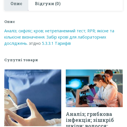
визначення.
Опис
Відгуки (0)
Забір
крові
для
Опис
лабораторних
досліджень.
Аналіз; сифіліс; кров; нетрепанемний тест; RPR; якісне та
кількість
кількісне визначення. Забір крові для лабораторних
досліджень.
згідно
5.3.3.1
Тарифів
Супутні товари
Аналіз; грибкова
інфекція; зішкріб
шкіри; волосся;