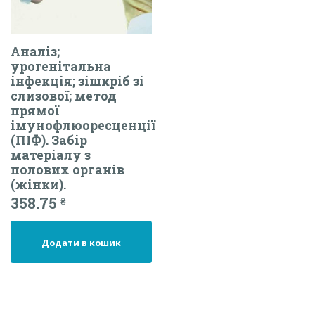
Аналіз;
урогенітальна
інфекція; зішкріб зі
слизової; метод
прямої
імунофлюоресценції
(ПІФ). Забір
матеріалу з
полових органів
(жінки).
358.75
₴
Додати в кошик