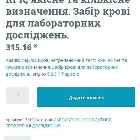
визначення. Забір крові
для лабораторних
досліджень.
315.16
₴
Аналіз; сифіліс; кров; нетрепанемний тест; RPR; якісне та
кількісне визначення. Забір крові для лабораторних
досліджень.
згідно
5.3.3.1
Тарифів
Аналіз;
сифіліс;
Додати в кошик
кров;
нетрепанемний
тест;
RPR;
Артикул:
12113
Категорії:
ЛАБОЛАТОРНІ ДОСЛІДЖЕННЯ
,
якісне
СЕРОЛОГІЧНІ ДОСЛІДЖЕННЯ
та
кількісне