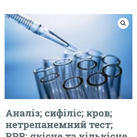
Аналіз; сифіліс; кров;
нетрепанемний тест;
RPR; якісне та кількісне