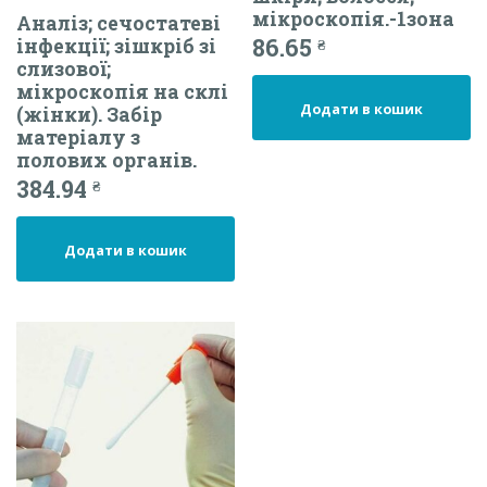
мікроскопія.-1зона
Аналіз; сечостатеві
86.65
інфекції; зішкріб зі
₴
слизової;
мікроскопія на склі
Додати в кошик
(жінки). Забір
матеріалу з
полових органів.
384.94
₴
Додати в кошик