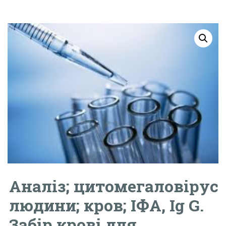
Аналіз; цитомегаловірус
людини; кров; ІФА, Ig G.
Забір крові для