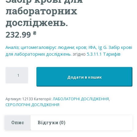
лабораторних
досліджень.
232.99
₴
Аналіз; цитомегаловірус людини; кров; ІФА, Ig G. Забір крові
для лабораторних досліджень.
згідно
5.3.11.1
Тарифів
Аналіз;
цитомегаловірус
Додати в кошик
людини;
кров;
ІФА,
Ig
Артикул:
12133
Категорії:
ЛАБОЛАТОРНІ ДОСЛІДЖЕННЯ
,
G.
СЕРОЛОГІЧНІ ДОСЛІДЖЕННЯ
Забір
крові
для
Опис
Відгуки (0)
лабораторних
досліджень.