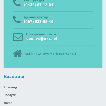
Реєстратура
(0432) 67-12-84
Адміністратор
(067) 933-95-45
Електронна пошта
voshvc@ukr.net
м.Вінниця, вул.Магістратська,21
Навігація
Розклад
Послуги
Лікарі