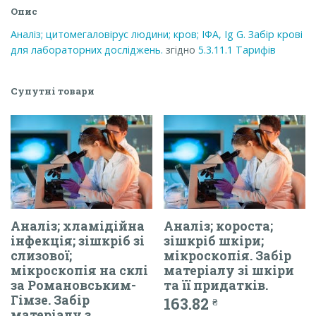
кількість
Опис
Аналіз; цитомегаловірус людини; кров; ІФА, Ig G. Забір крові
для лабораторних досліджень.
згідно
5.3.11.1
Тарифів
Супутні товари
Аналіз; хламідійна
Аналіз; короста;
інфекція; зішкріб зі
зішкріб шкіри;
слизової;
мікроскопія. Забір
мікроскопія на склі
матеріалу зі шкіри
за Романовським-
та її придатків.
Гімзе. Забір
163.82
₴
матеріалу з