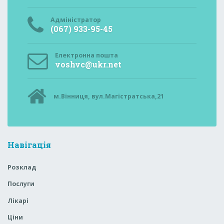
Адміністратор
(067) 933-95-45
Електронна пошта
voshvc@ukr.net
м.Вінниця, вул.Магістратська,21
Навігація
Розклад
Послуги
Лікарі
Ціни