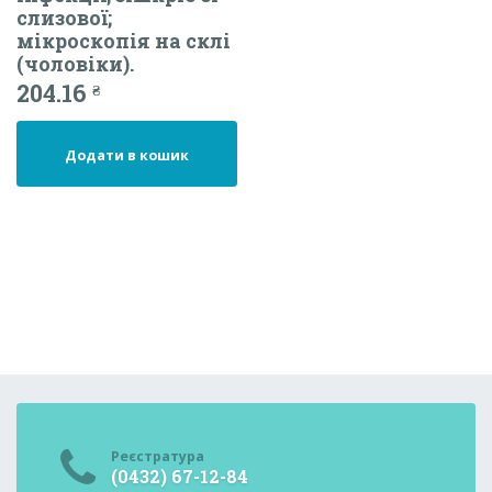
слизової;
мікроскопія на склі
(чоловіки).
204.16
₴
Додати в кошик
Реєстратура
(0432) 67-12-84