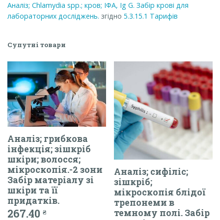
Аналіз; Chlamydia spp.; кров; ІФА, Ig G. Забір крові для
лабораторних досліджень.
згідно
5.3.15.1
Тарифів
Супутні товари
Аналіз; грибкова
інфекція; зішкріб
шкіри; волосся;
мікроскопія.-2 зони
Аналіз; сифіліс;
Забір матеріалу зі
зішкріб;
шкіри та її
мікроскопія блідої
придатків.
трепонеми в
267.40
темному полі. Забір
₴