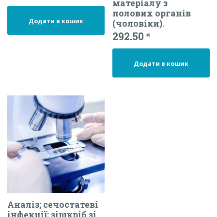
матеріалу з
полових органів
Додати в кошик
(чоловіки).
292.50
₴
Додати в кошик
Аналіз; сечостатеві
інфекції; зішкріб зі