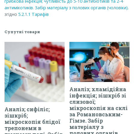
грибкова інфекція; чутливість до 5-10 антибіотиків та 2-4
4
антимікотиків. Забір матеріалу з полових органів (чоловіки).
антимікотиків.
згідно
5.2.1.1
Тарифів
Забір
матеріалу
з
Супутні товари
полових
органів
(чоловіки).
кількість
Аналіз; хламідійна
інфекція; зішкріб зі
слизової;
мікроскопія на склі
Аналіз; сифіліс;
за Романовським-
зішкріб;
Гімзе. Забір
мікроскопія блідої
матеріалу з
трепонеми в
полових органів