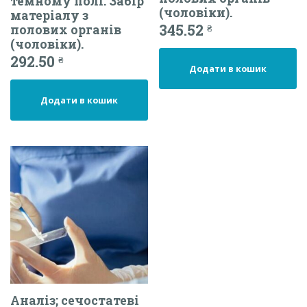
темному полі. Забір
(чоловіки).
матеріалу з
345.52
полових органів
₴
(чоловіки).
292.50
₴
Додати в кошик
Додати в кошик
Аналіз; сечостатеві