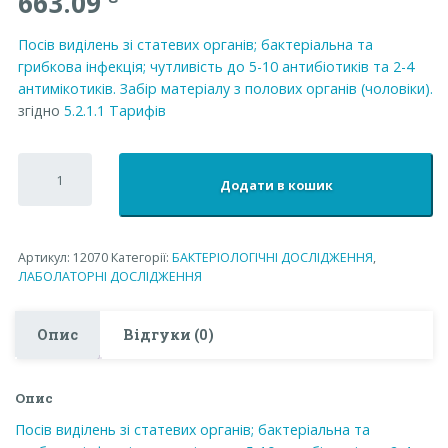
663.09
Посів виділень зі статевих органів; бактеріальна та
грибкова інфекція; чутливість до 5-10 антибіотиків та 2-4
антимікотиків. Забір матеріалу з полових органів (чоловіки).
згідно
5.2.1.1
Тарифів
Посів
виділень
Додати в кошик
зі
статевих
органів;
бактеріальна
Артикул:
12070
Категорії:
БАКТЕРІОЛОГІЧНІ ДОСЛІДЖЕННЯ
,
та
ЛАБОЛАТОРНІ ДОСЛІДЖЕННЯ
грибкова
інфекція;
чутливість
Опис
Відгуки (0)
до
5-
10
Опис
антибіотиків
та
Посів виділень зі статевих органів; бактеріальна та
2-