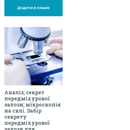
Додати в кошик
Аналіз; секрет
передміхурової
залози; мікроскопія
на склі. Забір
секрету
передміхурової
залози для