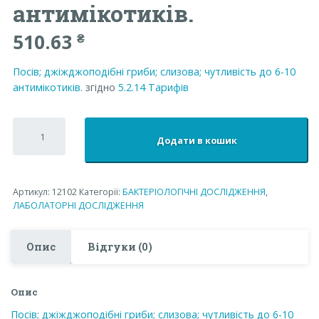
антимікотиків.
510.63
₴
Посів; джіжджоподібні гриби; слизова; чутливість до 6-10
антимікотиків.
згідно
5.2.14
Тарифів
Посів;
джіжджоподібні
Додати в кошик
гриби;
слизова;
чутливість
до
Артикул:
12102
Категорії:
БАКТЕРІОЛОГІЧНІ ДОСЛІДЖЕННЯ
,
6-
ЛАБОЛАТОРНІ ДОСЛІДЖЕННЯ
10
антимікотиків.
кількість
Опис
Відгуки (0)
Опис
Посів; джіжджоподібні гриби; слизова; чутливість до 6-10