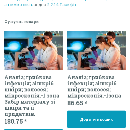
антимікотиків.
згідно
5.2.14
Тарифів
Супутні товари
Аналіз; грибкова
Аналіз; грибкова
інфекція; зішкріб
інфекція; зішкріб
шкіри; волосся;
шкіри; волосся;
мікроскопія.-1 зона
мікроскопія.-1зона
Забір матеріалу зі
86.65
₴
шкіри та її
придатків.
Додати в кошик
180.75
₴