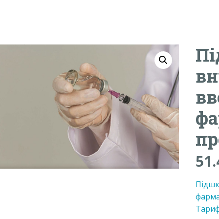
Пі
вн
вв
фа
пр
51
Підшк
фарма
Тариф