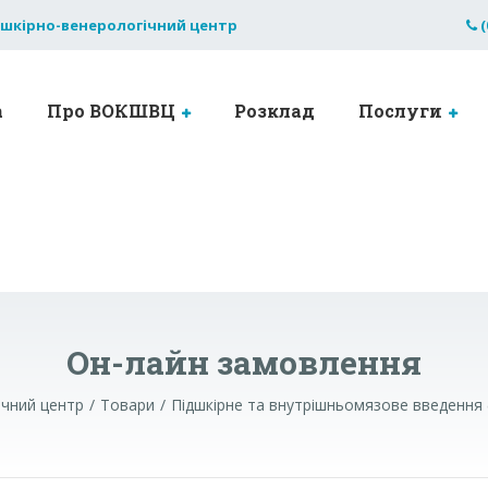
 шкірно-венерологічний центр
(
а
Про ВОКШВЦ
Розклад
Послуги
Он-лайн замовлення
ічний центр
Товари
Підшкірне та внутрішньомязове введення