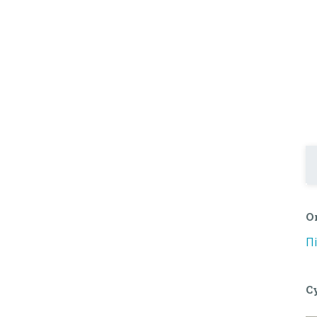
О
П
С