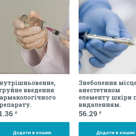
нутрішньовенне,
Знеболення місц
труйне введення
анестетиком
армакологічного
елементу шкіри 
репарату.
видаленням.
1.36
56.29
₴
₴
Додати в кошик
Додати в кошик