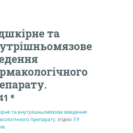
дшкірне та
утрішньомязове
едення
рмакологічного
епарату.
.41
₴
ірне та внутрішньомязове введення
кологічного препарату.
згідно
3.9
ів