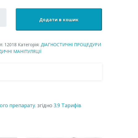
рне
Додати в кошик
шньомязове
ня
ологічного
л:
12018
Категорія:
ДІАГНОСТИЧНІ ПРОЦЕДУРИ
ату.
ДИЧНІ МАНІПУЛЯЦІЇ
ть
ого препарату.
згідно
3.9
Тарифів