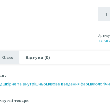
Підшкі
та
внутрі
введен
фармак
Артику
препар
ТА МЕ
кількіс
Опис
Відгуки (0)
пис
ідшкірне та внутрішньомязове введення фармакологічн
упутні товари