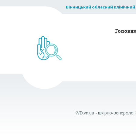
Вінницький обласний клінічний
Головн
KVD.vn.ua - шкірно-венеролог