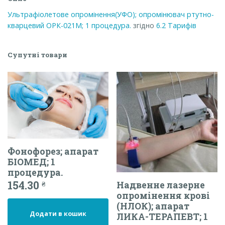
Ультрафіолетове опромінення(УФО); опромінювач ртутно-
кварцевий ОРК-021М; 1 процедура.
згідно
6.2
Тарифів
Супутні товари
Фонофорез; апарат
БІОМЕД; 1
процедура.
154.30
Надвенне лазерне
₴
опромінення крові
(НЛОК); апарат
Додати в кошик
ЛИКА-ТЕРАПЕВТ; 1