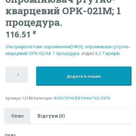
кварцевий ОРК-021М; 1
процедура.
116.51
₴
Ультрафіолетове опромінення(УФО); опромінювач ртутно-
кварцевий ОРК-021М; 1 процедура.
згідно
6.2
Тарифів
Ультрафіолетове
опромінення(УФО);
Додати в кошик
опромінювач
ртутно-
кварцевий
ОРК-021М;
Артикул:
12186
Категорія:
ФІЗІОТЕРАПЕВТИЧНІ ПОСЛУГИ
1
процедура.
кількість
Опис
Відгуки (0)
Опис