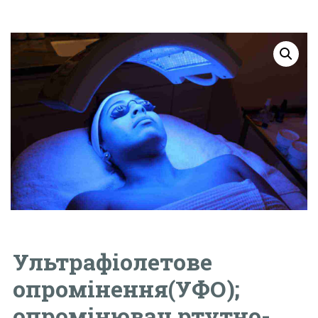
Ультрафіолетове
опромінення(УФО);
опромінювач ртутно-