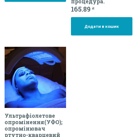
процедура.
165.89
₴
Додати в кошик
Ультрафіолетове
опромінення(УФО);
опромінювач
ртутно-кварцевий