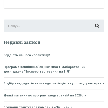
посаду
фахівців
із
супроводу
ветеранів
Search
for:
Недавні записи
Гордість нашого колективу!
Програма зовнішньої оцінки якості лабораторних
досліджень “Експрес-тестування на ВІЛ”
Відбір кандидатів на посаду фахівців із супроводу ветеранів
Деякі питання по програмі медгарантій на 2026рік
В Україні стартувала кампанія «Зміцнені»