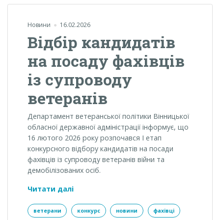
Новини
16.02.2026
Відбір кандидатів
на посаду фахівців
із супроводу
ветеранів
Департамент ветеранської політики Вінницької
обласної державної адміністрації інформує, що
16 лютого 2026 року розпочався І етап
конкурсного відбору кандидатів на посади
фахівців із супроводу ветеранів війни та
демобілізованих осіб.
Відбір
Читати далі
кандидатів
на
ветерани
конкурс
новини
фахівці