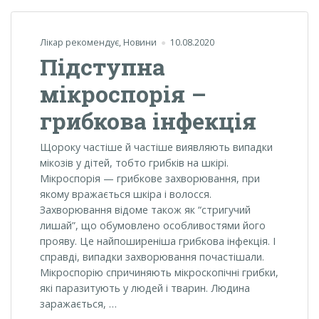
Лікар рекомендує
,
Новини
10.08.2020
Підступна
мікроспорія –
грибкова інфекція
Щороку частіше й частіше виявляють випадки
мікозів у дітей, тобто грибків на шкірі.
Мікроспорія — грибкове захворювання, при
якому вражається шкіра і волосся.
Захворювання відоме також як “стригучий
лишай”, що обумовлено особливостями його
прояву. Це найпоширеніша грибкова інфекція. І
справді, випадки захворювання почастішали.
Мікроспорію спричиняють мікроскопічні грибки,
які паразитують у людей і тварин. Людина
заражається, …