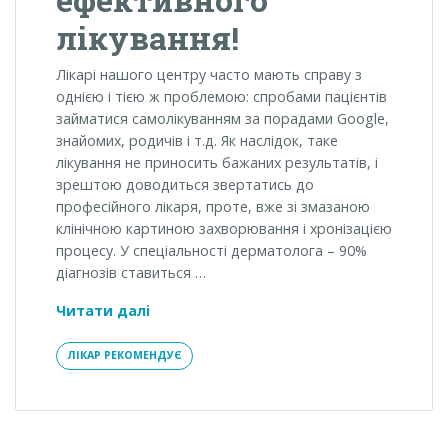
лікування!
Лікарі нашого центру часто мають справу з
однією і тією ж проблемою: спробами пацієнтів
займатися самолікуванням за порадами Google,
знайомих, родичів і т.д. Як наслідок, таке
лікування не приносить бажаних результатів, і
зрештою доводиться звертатись до
професійного лікаря, проте, вже зі змазаною
клінічною картиною захворювання і хронізацією
процесу. У спеціальності дерматолога – 90%
діагнозів ставиться …
Рання
Читати далі
діагностика
–
ЛІКАР РЕКОМЕНДУЄ
запорука
ефективного
лікування!