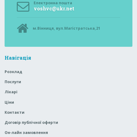
Електронна пошта
voshvc@ukr.net
м.Вінниця, вул.Магістратська,21
Навігація
Розклад
Послуги
Лікарі
Ціни
Контакти
Договір публічної оферти
Он-лайн замовлення