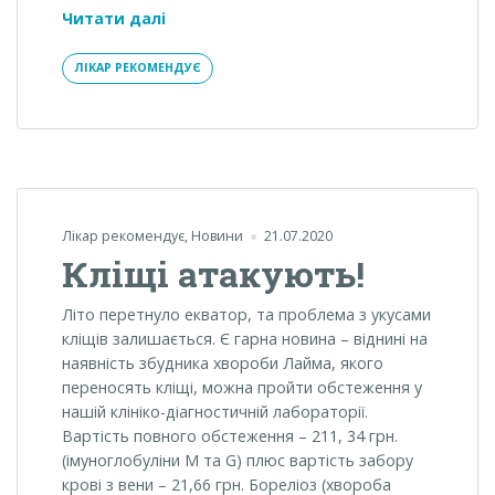
Підступна
Читати далі
мікроспорія
–
ЛІКАР РЕКОМЕНДУЄ
грибкова
інфекція
Лікар рекомендує
,
Новини
21.07.2020
Кліщі атакують!
Літо перетнуло екватор, та проблема з укусами
кліщів залишається. Є гарна новина – віднині на
наявність збудника хвороби Лайма, якого
переносять кліщі, можна пройти обстеження у
нашій клініко-діагностичній лабораторії.
Вартість повного обстеження – 211, 34 грн.
(імуноглобуліни М та G) плюс вартість забору
крові з вени – 21,66 грн. Бореліоз (хвороба